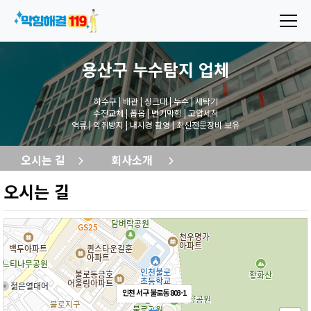
용산구 누수탐지
업체
하수구 | 배관 | 싱크대 | 누수 | 세탁기
수전교체 | 폽옵 | 변기막힘 | 고압세척
역류 | 악취방지 | 내시경 촬영 | 최신전문장비 보유
오시는 길
회사소개
오시는 길
인천 서구 불로동 803-1